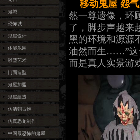
移动鬼屋
怨气
鬼城
然一尊遗像，环
恐怖城
了，脚步声越来
鬼屋设计
黑的环境和源源
体能乐园
油然而生……”
雕塑艺术
而是真人实景游
门面造型
鬼屋加盟
鬼屋建造
仿清朝古炮
仿真恐龙制作
中国最恐怖的鬼屋