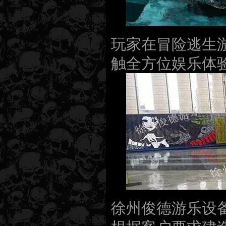
玩家在冒险逃生
触全方位娱乐体
徐州俊德游乐设