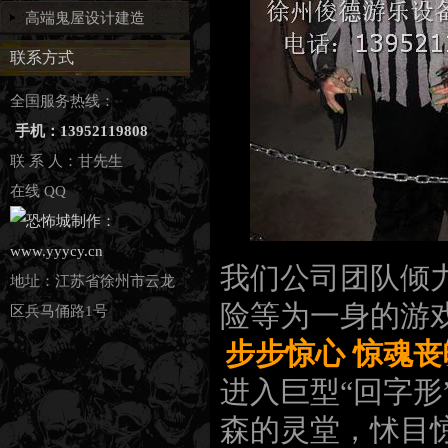
高端鬼屋设计建造
联系方式
全国服务热线：
手机：13952119808
联 系 人：甘先生
在线 QQ
我们公司团队倾
地址：江苏省徐州市云龙
险等为一身的游
区兵马俑路1号
步步惊心 惊魂丧
进入巨型“回字
森的灵堂，怵目